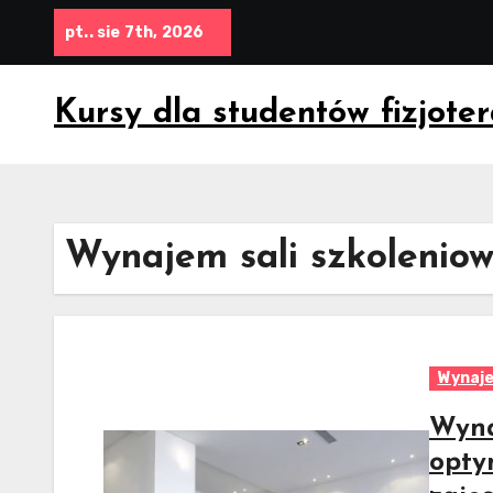
Skip
pt.. sie 7th, 2026
to
content
Kursy dla studentów fizjoter
Wynajem sali szkolenio
Wynaje
Wyna
opty