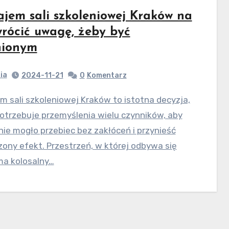
jem sali szkoleniowej Kraków na
wrócić uwagę, żeby być
nionym
ia
2024-11-21
0
Komentarz
otrzebuje przemyślenia wielu czynników, aby
ie mogło przebiec bez zakłóceń i przynieść
ony efekt. Przestrzeń, w której odbywa się
ma kolosalny…