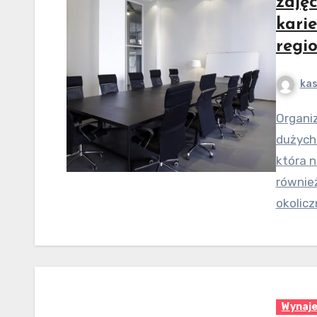
zajęc
kari
regi
kas
Organizacja wydarzeń, warsztatów czy konferencji w
dużych
która n
równie
okolicz
Wynaje