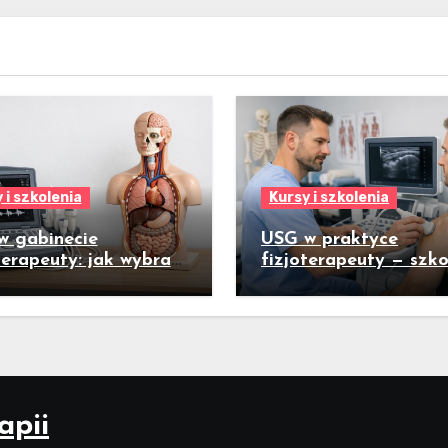
 i szkolenia
Kursy i szkolenia
w gabinecie
USG w praktyce
terapeuty: jak wybrać
fizjoterapeuty — szko
enie i wdrożyć
skoncentrowane na
nie
praktycznym badaniu
sonograficzne do
pacjenta
ennej praktyki
apii