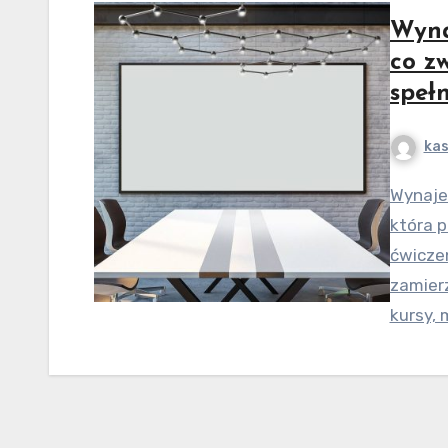
Wyna
co z
speł
kas
Wynajem sali szkoleniowej Kraków to istotna decyzja,
która p
ćwiczen
zamierz
kursy, 