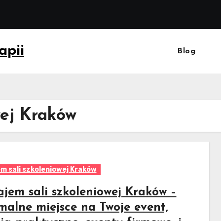
apii
Blog
wej Kraków
m sali szkoleniowej Kraków
jem sali szkoleniowej Kraków –
malne miejsce na Twoje event,