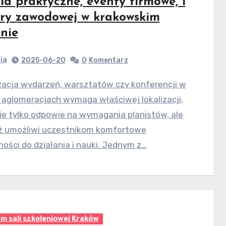
ia praktyczne, eventy firmowe, i
ery zawodowej w krakowskim
onie
ia
2025-06-20
0
Komentarz
 aglomeracjach wymaga właściwej lokalizacji,
ie tylko odpowie na wymagania planistów, ale
ż umożliwi uczestnikom komfortowe
ności do działania i nauki. Jednym z…
m sali szkoleniowej Kraków