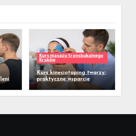
Kurs masażu transbukalnego
Kraków
Kurs kinesiotaping twarzy:
lenia
praktyczne wsparcie
terapii manualnej