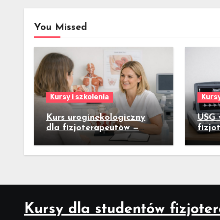
You Missed
Kursy i szkolenia
Kursy
Kurs uroginekologiczny
USG 
dla fizjoterapeutów —
fizjo
praktyczny przewodnik dla
szkol
gabinetów fizjoterapii
bada
kobiet
ultra
codzi
Kursy dla studentów fizjoter