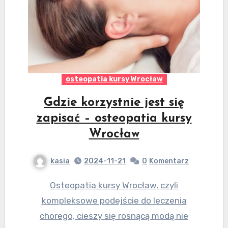
osteopatia kursy Wrocław
Gdzie korzystnie jest się
zapisać – osteopatia kursy
Wrocław
kasia
2024-11-21
0
Komentarz
Osteopatia kursy Wrocław, czyli
kompleksowe podejście do leczenia
chorego, cieszy się rosnącą modą nie