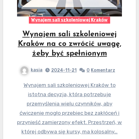
Wynajem sali szkoleniowej Kraków
Wynajem sali szkoleniowej
Kraków na co zwrócić uwagę,
żeby być spełnionym
kasia
2024-11-21
0
Komentarz
Wynajem sali szkoleniowej Kraków to
istotna decyzja, która potrzebuje
przemyślenia wielu czynników, aby
ćwiczenie mogło przebiec bez zakłóceń i
przynieść zamierzony efekt. Przestrzeń, w
której odbywa się kursy, ma kolosalny…