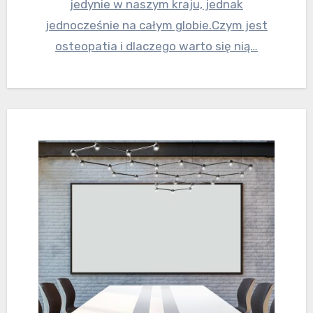
jedynie w naszym kraju, jednak
jednocześnie na całym globie.Czym jest
osteopatia i dlaczego warto się nią…