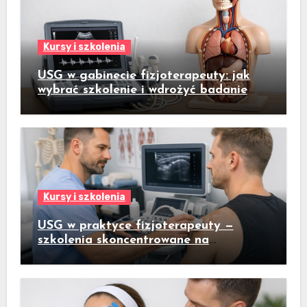
Kursy i szkolenia
USG w gabinecie fizjoterapeuty: jak
wybrać szkolenie i wdrożyć badanie
ultrasonograficzne do codziennej
praktyki
Kursy i szkolenia
USG w praktyce fizjoterapeuty —
szkolenia skoncentrowane na
praktycznym badaniu pacjenta