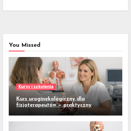
You Missed
Kursy i szkolenia
Kurs uroginekologiczny dla
fizjoterapeutów — praktyczny
przewodnik dla gabinetów fizjoterapii
kobiet