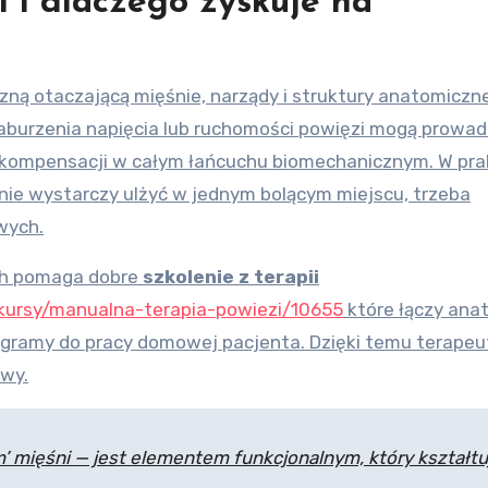
i i dlaczego zyskuje na
ączną otaczającą mięśnie, narządy i struktury anatomiczn
 zaburzenia napięcia lub ruchomości powięzi mogą prowad
i kompensacji w całym łańcuchu biomechanicznym. W pr
nie wystarczy ulżyć w jednym bolącym miejscu, trzeba
wych.
ych pomaga dobre
szkolenie z terapii
-kursy/manualna-terapia-powiezi/10655
które łączy ana
ogramy do pracy domowej pacjenta. Dzięki temu terapeu
awy.
’ mięśni — jest elementem funkcjonalnym, który kształtu