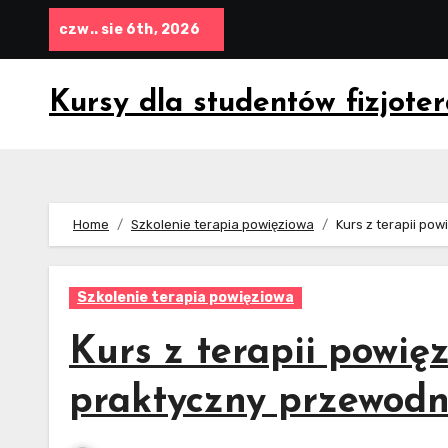
Skip
czw.. sie 6th, 2026
to
content
Kursy dla studentów fizjoter
Home
Szkolenie terapia powięziowa
Kurs z terapii po
Szkolenie terapia powięziowa
Kurs z terapii powię
praktyczny przewodn