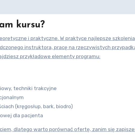
ram kursu?
oretyczne i praktyczne. W praktyce najlepsze szkolenia
adczonego instruktora, pracę na rzeczywistych przypadk
znajdziesz przykładowe elementy programu:
iowy, techniki trakcyjne
kcjonalnym
ciach (kręgosłup, bark, biodro)
mowej dla pacjenta
ściem, dlatego warto porównać ofertę, zanim się zapisze