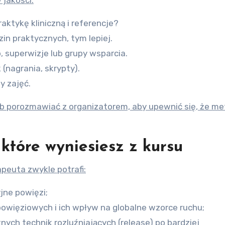
ktykę kliniczną i referencje?
zin praktycznych, tym lepiej.
, superwizje lub grupy wsparcia.
(nagrania, skrypty).
y zajęć.
b porozmawiać z organizatorem, aby upewnić się, że m
 które wyniesiesz z kursu
peuta zwykle potrafi:
jne powięzi;
owięziowych i ich wpływ na globalne wzorce ruchu;
ych technik rozluźniających (release) po bardziej