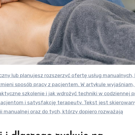
yczny lub planujesz rozszerzyć ofertę usług manualnych,
zmieni sposób pracy z pacjentem. W artykule wyjaśniam
aktyczne szkolenie i jak wdrożyć techniki w codziennej 
pacjentom i satysfakcję terapeuty. Tekst jest skierowan
manualnej oraz do tych, którzy dopiero rozważają