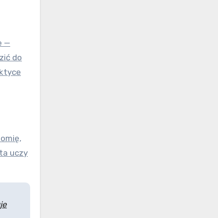
e —
zić do
aktyce
tomię,
ta uczy
je