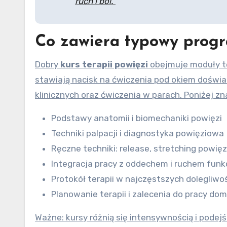
ruch i ból.”
Co zawiera typowy prog
Dobry
kurs terapii powięzi
obejmuje moduły te
stawiają nacisk na ćwiczenia pod okiem doświ
klinicznych oraz ćwiczenia w parach. Poniżej 
Podstawy anatomii i biomechaniki powięzi
Techniki palpacji i diagnostyka powięziowa
Ręczne techniki: release, stretching powięz
Integracja pracy z oddechem i ruchem fun
Protokół terapii w najczęstszych dolegliwoś
Planowanie terapii i zalecenia do pracy do
Ważne: kursy różnią się intensywnością i podej