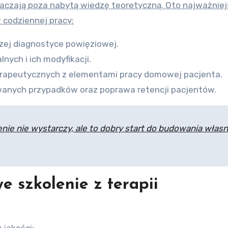
aczają poza nabytą wiedzę teoretyczną. Oto najważnie
codziennej pracy:
szej diagnostyce powięziowej.
ych i ich modyfikacji.
erapeutycznych z elementami pracy domowej pacjenta.
wanych przypadków oraz poprawa retencji pacjentów.
enie nie wystarczy, ale to dobry start do budowania włas
owe
szkolenie z terapii
 jakości: