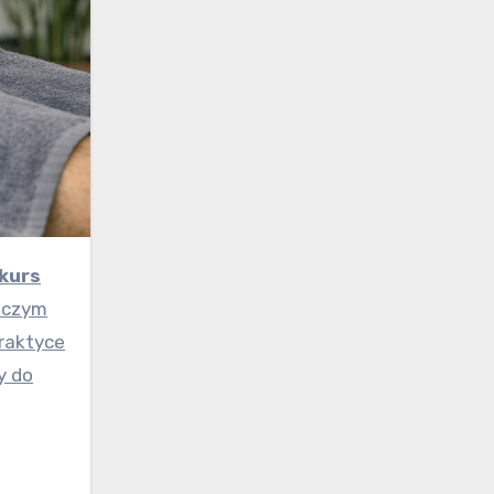
kurs
, czym
praktyce
y do