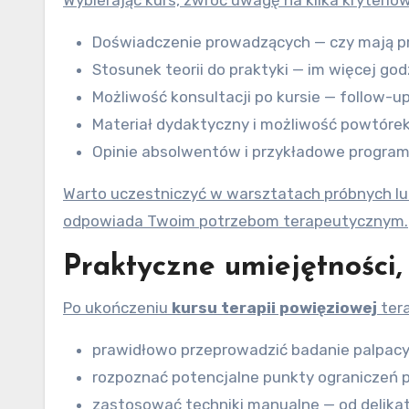
Doświadczenie prowadzących — czy mają pra
Stosunek teorii do praktyki — im więcej god
Możliwość konsultacji po kursie — follow-up
Materiał dydaktyczny i możliwość powtórek 
Opinie absolwentów i przykładowe program
Warto uczestniczyć w warsztatach próbnych lu
odpowiada Twoim potrzebom terapeutycznym.
Praktyczne umiejętności,
Po ukończeniu
kursu terapii powięziowej
tera
prawidłowo przeprowadzić badanie palpacy
rozpoznać potencjalne punkty ograniczeń p
zastosować techniki manualne — od delikatn