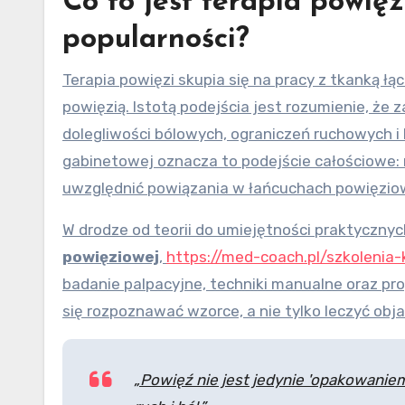
Co to jest terapia powięz
popularności?
Terapia powięzi skupia się na pracy z tkanką ł
powięzią. Istotą podejścia jest rozumienie, że
dolegliwości bólowych, ograniczeń ruchowych 
gabinetowej oznacza to podejście całościowe: 
uwzględnić powiązania w łańcuchach powięzio
W drodze od teorii do umiejętności praktyczn
powięziowej
,
https://med-coach.pl/szkolenia
badanie palpacyjne, techniki manualne oraz pr
się rozpoznawać wzorce, a nie tylko leczyć obj
„Powięź nie jest jedynie 'opakowaniem