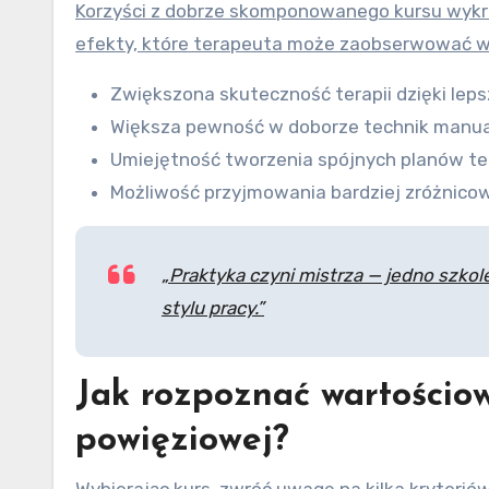
Korzyści z dobrze skomponowanego kursu wykr
efekty, które terapeuta może zaobserwować w 
Zwiększona skuteczność terapii dzięki lep
Większa pewność w doborze technik manualn
Umiejętność tworzenia spójnych planów t
Możliwość przyjmowania bardziej zróżnico
„Praktyka czyni mistrza — jedno szkol
stylu pracy.”
Jak rozpoznać wartości
powięziowej
?
Wybierając kurs, zwróć uwagę na kilka kryteriów