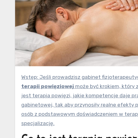
Wstęp: Jeśli prowadzisz gabinet fizjoterapeut
terapii powięziowej
może być krokiem, który 
jest terapia powięzi, jakie kompetencje daje pr
gabinetowej, tak aby przynosiły realne efekty 
osób z podstawowym doświadczeniem w terapii 
specjalizację.