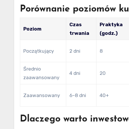
Porównanie poziomów ku
Czas
Praktyka
Poziom
trwania
(godz.)
Początkujący
2 dni
8
Średnio
4 dni
20
zaawansowany
Zaawansowany
6–8 dni
40+
Dlaczego warto inwestow