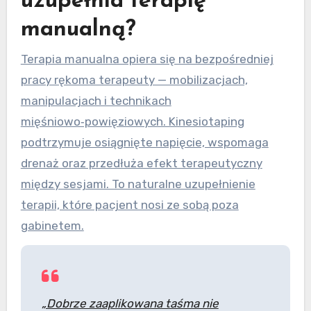
uzupełnia terapię
manualną?
Terapia manualna opiera się na bezpośredniej
pracy rękoma terapeuty — mobilizacjach,
manipulacjach i technikach
mięśniowo‑powięziowych. Kinesiotaping
podtrzymuje osiągnięte napięcie, wspomaga
drenaż oraz przedłuża efekt terapeutyczny
między sesjami. To naturalne uzupełnienie
terapii, które pacjent nosi ze sobą poza
gabinetem.
„Dobrze zaaplikowana taśma nie