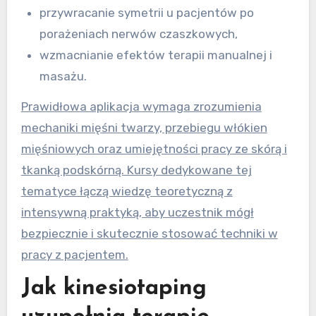
przywracanie symetrii u pacjentów po
porażeniach nerwów czaszkowych,
wzmacnianie efektów terapii manualnej i
masażu.
Prawidłowa aplikacja wymaga zrozumienia
mechaniki mięśni twarzy, przebiegu włókien
mięśniowych oraz umiejętności pracy ze skórą i
tkanką podskórną. Kursy dedykowane tej
tematyce łączą wiedzę teoretyczną z
intensywną praktyką, aby uczestnik mógł
bezpiecznie i skutecznie stosować techniki w
pracy z pacjentem.
Jak kinesiotaping