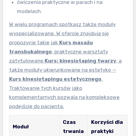
ćwiczenia praktyczne w parach i na
modelach.
W wielu programach spotkasz także moduły
wyspecjalizowane. W ofercie znajdują się
propozycje takie jak
Kurs masażu
transbukalnego
, praktyczne warsztaty
zatytułowane
Kurs: kinesiotaping twarzy
, a
także moduły ukierunkowane na estetykę —
Kurs kinesiotapingu estetycznego
.
Traktowanie tych kursów jako
komplementarnych pozwala na kompleksowe
podejście do pacjenta.
Czas
Korzyści dla
Moduł
trwania
praktyki