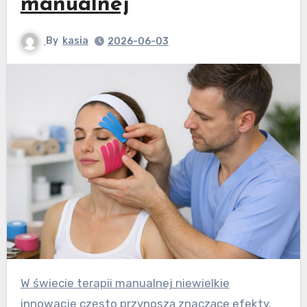
manualnej
By
kasia
2026-06-03
W świecie terapii manualnej niewielkie
innowacje często przynoszą znaczące efekty.