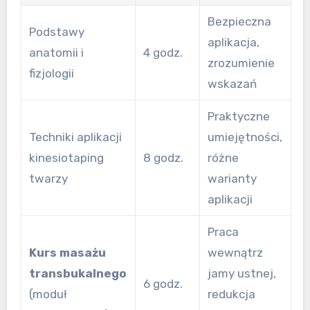
Bezpieczna
Podstawy
aplikacja,
anatomii i
4 godz.
zrozumienie
fizjologii
wskazań
Praktyczne
Techniki aplikacji
umiejętności,
kinesiotaping
8 godz.
różne
twarzy
warianty
aplikacji
Praca
Kurs masażu
wewnątrz
transbukalnego
jamy ustnej,
6 godz.
(moduł
redukcja