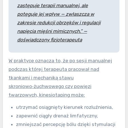
zastępuje terapii manualnej, ale
potęguje jej wpływ — zwłaszcza w
zakresie redukcji obrzęków i regulacji
napięcia mięśni mimicznych.” —
doświadczony fizjoterapeuta
W praktyce oznacza to, że po sesji manualnej
podczas której terapeuta pracował nad
tkankami i mechaniką stawu
skroniowo‑żuchwowego czy powięzi
twarzowych, kinesiotaping może:
utrzymać osiągnięty kierunek rozluźnienia,
zapewnić ciągły drenaż limfatyczny,
zmniejszać percepcję bólu dzięki stymulacji