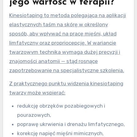
jego wartość w terapii?
Kinesiotaping to metoda polegająca na aplikacji
elastycznych taśm na skórę w określony
sposób, aby wpływać na pracę mięśni, układ
limfatyczny oraz propriocepcję. W wariancie
twarzowym technika wymaga dużej precyzji i
znajomości anatomii — stąd rosnące
zapotrzebowanie na specjalistyczne szkolenia.
Z praktycznego punktu widzenia kinesiotaping
twarzy może wspierać:
redukcję obrzęków pozabiegowych i
pourazowych,
poprawę ukrwienia i drenażu limfatycznego,
korekcję napięć mięśni mimicznych,