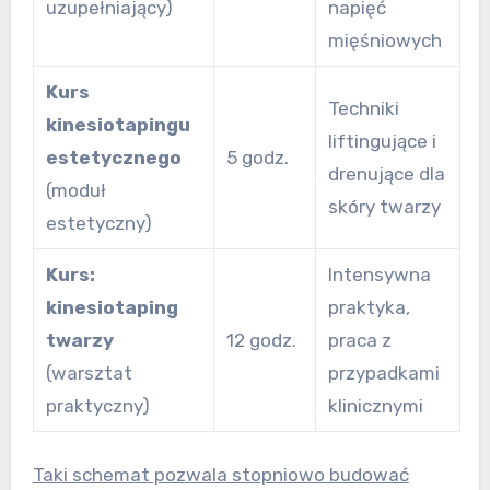
uzupełniający)
napięć
mięśniowych
Kurs
Techniki
kinesiotapingu
liftingujące i
estetycznego
5 godz.
drenujące dla
(moduł
skóry twarzy
estetyczny)
Kurs:
Intensywna
kinesiotaping
praktyka,
twarzy
12 godz.
praca z
(warsztat
przypadkami
praktyczny)
klinicznymi
Taki schemat pozwala stopniowo budować