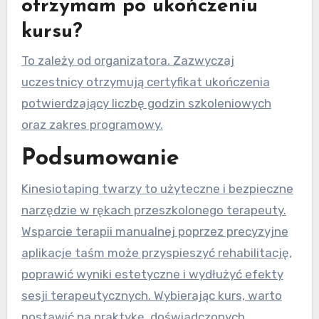
otrzymam po ukończeniu
kursu?
To zależy od organizatora. Zazwyczaj
uczestnicy otrzymują certyfikat ukończenia
potwierdzający liczbę godzin szkoleniowych
oraz zakres programowy.
Podsumowanie
Kinesiotaping twarzy to użyteczne i bezpieczne
narzędzie w rękach przeszkolonego terapeuty.
Wsparcie terapii manualnej poprzez precyzyjne
aplikacje taśm może przyspieszyć rehabilitację,
poprawić wyniki estetyczne i wydłużyć efekty
sesji terapeutycznych. Wybierając kurs, warto
postawić na praktykę, doświadczonych