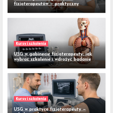
fizjoterapeutów — praktyczny
przewodnik dla gabinetów fizjoterapii
kobiet
Kursy i szkolenia
USG w gabinecie fizjoterapeuty: jak
wybrać szkolenie i wdrożyć badanie
ultrasonograficzne do codziennej
praktyki
Kursy i szkolenia
USG w praktyce fizjoterapeuty —