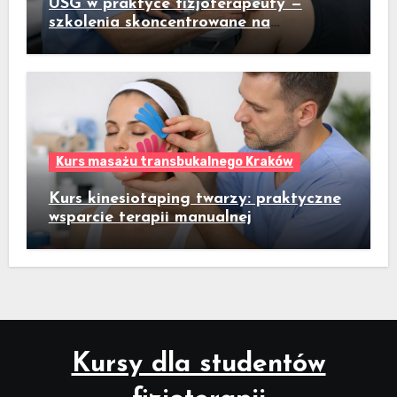
USG w praktyce fizjoterapeuty —
szkolenia skoncentrowane na
praktycznym badaniu pacjenta
Kurs masażu transbukalnego Kraków
Kurs kinesiotaping twarzy: praktyczne
wsparcie terapii manualnej
Kursy dla studentów