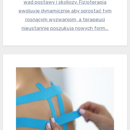
wad postawy i skoliozy. Fizjoterapia
ewoluuje dynamicznie aby sprostać tym
rosnącym wyzwaniom, a terapeuci
nieustannie poszukują nowych form…