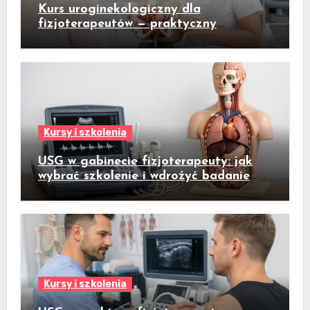
Kurs uroginekologiczny dla
fizjoterapeutów — praktyczny
przewodnik dla gabinetów fizjoterapii
kobiet
Kursy i szkolenia
USG w gabinecie fizjoterapeuty: jak
wybrać szkolenie i wdrożyć badanie
ultrasonograficzne do codziennej
praktyki
Kursy i szkolenia