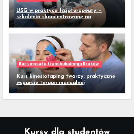
USG w praktyce fizjoterapeuty —
szkolenia skoncentrowane na
praktycznym badaniu pacjenta
Kurs masażu transbukalnego Kraków
Kurs kinesiotaping twarzy: praktyczne
wsparcie terapii manualnej
Kursy dla studentów