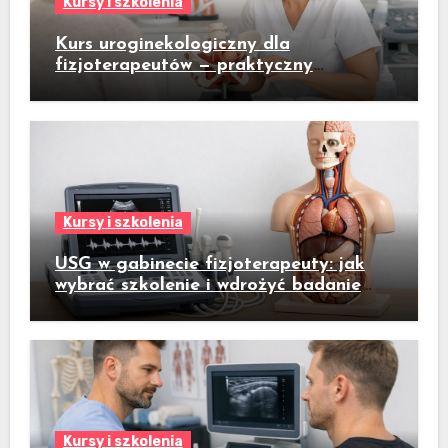
Kursy i szkolenia
Kurs uroginekologiczny dla
fizjoterapeutów — praktyczny
przewodnik dla gabinetów fizjoterapii
kobiet
Kursy i szkolenia
USG w gabinecie fizjoterapeuty: jak
wybrać szkolenie i wdrożyć badanie
ultrasonograficzne do codziennej
praktyki
Kursy i szkolenia