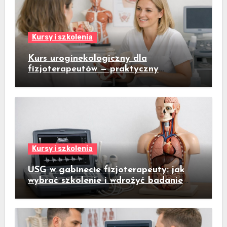
Kursy i szkolenia
Kurs uroginekologiczny dla
fizjoterapeutów — praktyczny
przewodnik dla gabinetów fizjoterapii
kobiet
Kursy i szkolenia
USG w gabinecie fizjoterapeuty: jak
wybrać szkolenie i wdrożyć badanie
ultrasonograficzne do codziennej
praktyki