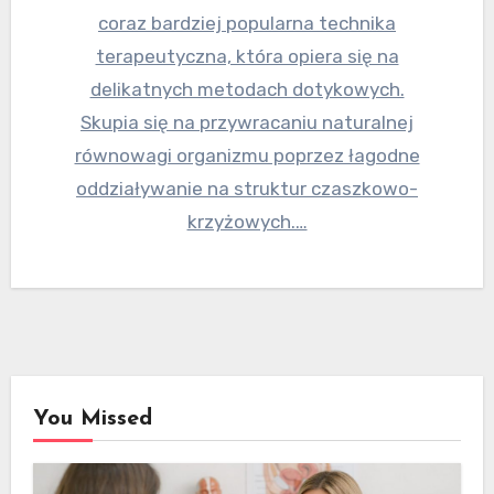
coraz bardziej popularna technika
terapeutyczna, która opiera się na
delikatnych metodach dotykowych.
Skupia się na przywracaniu naturalnej
równowagi organizmu poprzez łagodne
oddziaływanie na struktur czaszkowo-
krzyżowych.…
You Missed