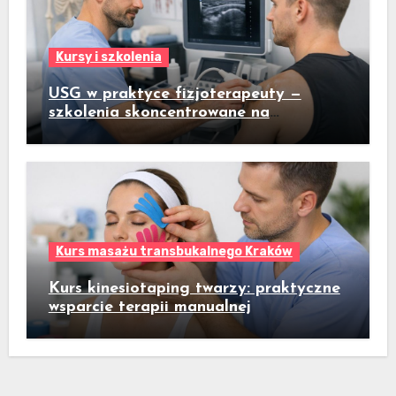
Kursy i szkolenia
USG w praktyce fizjoterapeuty —
szkolenia skoncentrowane na
praktycznym badaniu pacjenta
Kurs masażu transbukalnego Kraków
Kurs kinesiotaping twarzy: praktyczne
wsparcie terapii manualnej