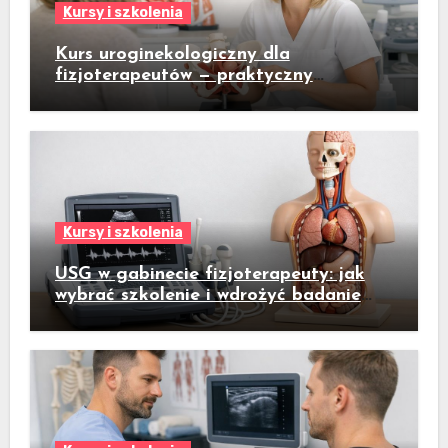
Kursy i szkolenia
Kurs uroginekologiczny dla
fizjoterapeutów — praktyczny
przewodnik dla gabinetów fizjoterapii
kobiet
Kursy i szkolenia
USG w gabinecie fizjoterapeuty: jak
wybrać szkolenie i wdrożyć badanie
ultrasonograficzne do codziennej
praktyki