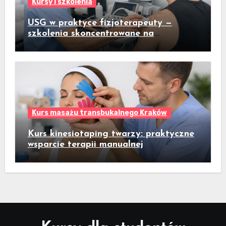
Kursy i szkolenia
USG w praktyce fizjoterapeuty —
szkolenia skoncentrowane na
praktycznym badaniu pacjenta
Kurs masażu transbukalnego Kraków
Kurs kinesiotaping twarzy: praktyczne
wsparcie terapii manualnej