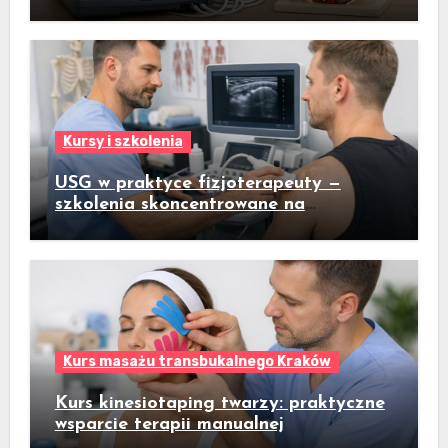
ultrasonograficzne do codziennej
praktyki
Kursy i szkolenia
USG w praktyce fizjoterapeuty —
szkolenia skoncentrowane na
praktycznym badaniu pacjenta
Kurs masażu transbukalnego Kraków
Kurs kinesiotaping twarzy: praktyczne
wsparcie terapii manualnej