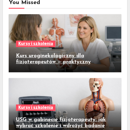
You Missed
Kursy i szkolenia
Kurs uroginekologiczny dla
fizjoterapeutów — praktyczny
przewodnik dla gabinetów fizjoterapii
kobiet
Kursy i szkolenia
USG w gabinecie fizjoterapeuty: jak
wybrać szkolenie i wdrożyć badanie