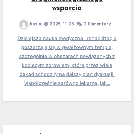
wsparcia
kasia
2025-11-25
0
Komentarz
Dzisiejsza nauka medyczna i rehabilitacja
poszerzają się w gwałtownym tempie,
szczególnie w obszarach powiązanych z
kobiecym zdrowiem, które przez wiele
dekad schodziły na dalszy plan dyskusji.
Współcześnie zarówno lekarze, jak…